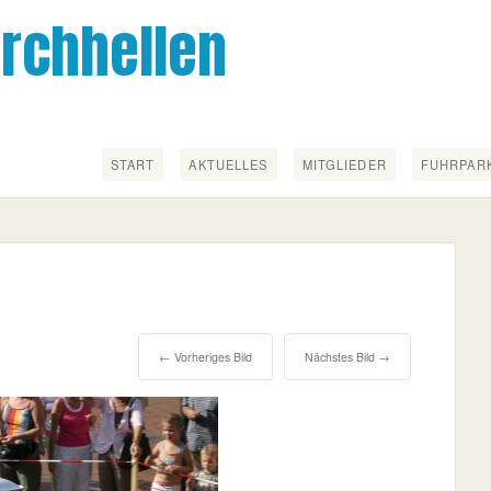
irchhellen
START
AKTUELLES
MITGLIEDER
FUHRPAR
← Vorheriges Bild
Nächstes Bild →