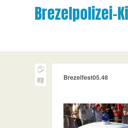
Brezelpolizei-K
Brezelfest05.48
0