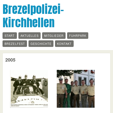
Brezelpolizei-
Kirchhellen
START
AKTUELLES
MITGLIEDER
FUHRPARK
BREZELFEST
GESCHICHTE
KONTAKT
2005