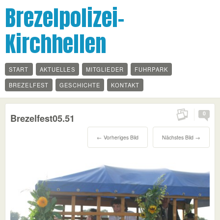
Brezelpolizei-
Kirchhellen
START
AKTUELLES
MITGLIEDER
FUHRPARK
BREZELFEST
GESCHICHTE
KONTAKT
0
Brezelfest05.51
← Vorheriges Bild
Nächstes Bild →